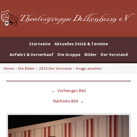
Startseite
Aktuelles Stück & Termine
Anfahrt & Vorverkauf
Die Gruppe
Bilder
Der Vorstand
Home
>
Die Bilder
>
2023-Der Vorname
>
Image ansehen
←
Vorheriges Bild
Nächstes Bild
→