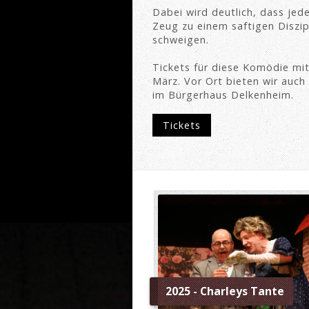
Dabei wird deutlich, dass jed
Zeug zu einem saftigen Diszi
schweigen.
Tickets für diese Komödie mit
März. Vor Ort bieten wir auch
im Bürgerhaus Delkenheim.
Tickets
2025 - Charleys Tante