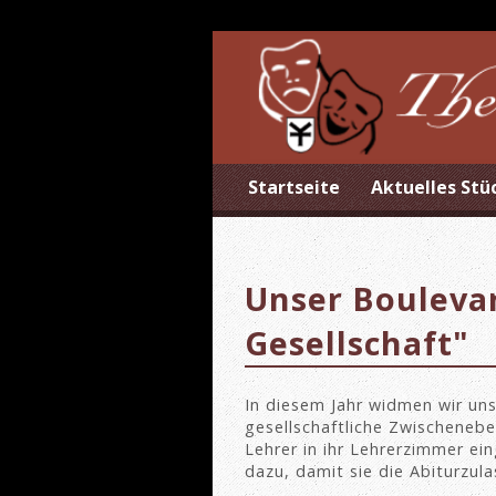
Startseite
Aktuelles Stü
Unser Boulevar
Gesellschaft"
In diesem Jahr widmen wir un
gesellschaftliche Zwischenebe
Lehrer in ihr Lehrerzimmer ein
dazu, damit sie die Abiturzu