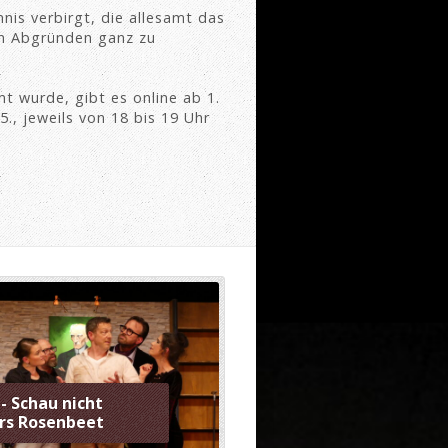
is verbirgt, die allesamt das
en Abgründen ganz zu
t wurde, gibt es online ab 1.
., jeweils von 18 bis 19 Uhr
 - Schau nicht
rs Rosenbeet