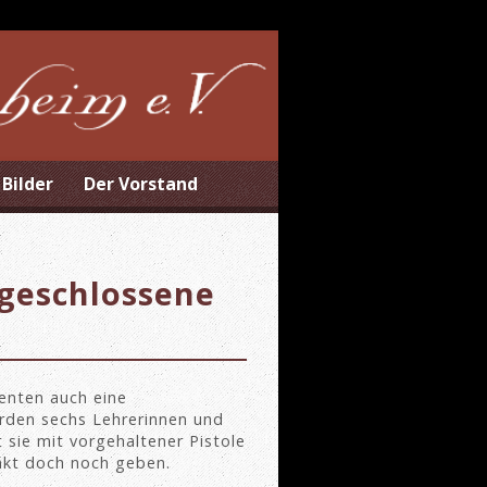
Bilder
Der Vorstand
ngeschlossene
enten auch eine
erden sechs Lehrerinnen und
t sie mit vorgehaltener Pistole
nkt doch noch geben.