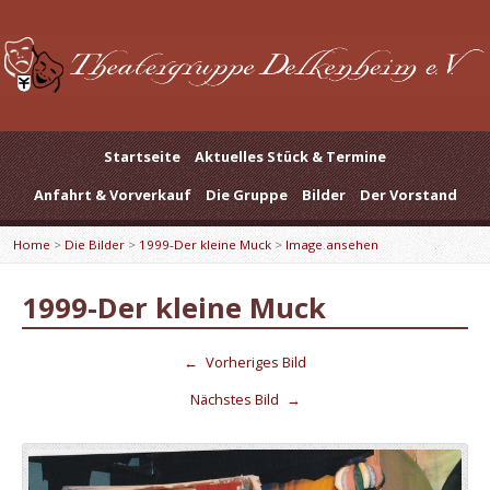
Startseite
Aktuelles Stück & Termine
Anfahrt & Vorverkauf
Die Gruppe
Bilder
Der Vorstand
Home
>
Die Bilder
>
1999-Der kleine Muck
>
Image ansehen
1999-Der kleine Muck
←
Vorheriges Bild
Nächstes Bild
→