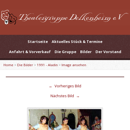
Startseite
Aktuelles Stück & Termine
Anfahrt & Vorverkauf
Die Gruppe
Bilder
Der Vorstand
Home
>
Die Bilder
>
1991 - Aladin
>
Image ansehen
←
Vorheriges Bild
Nächstes Bild
→