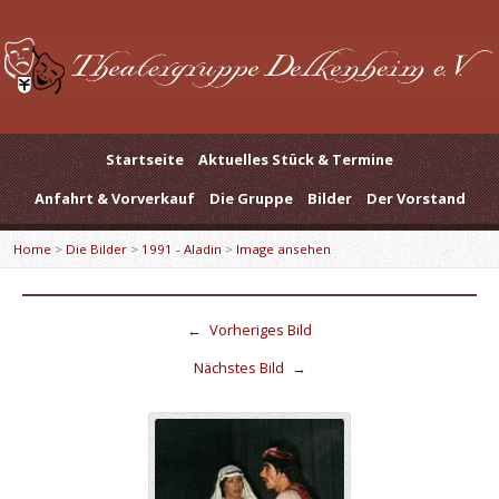
Startseite
Aktuelles Stück & Termine
Anfahrt & Vorverkauf
Die Gruppe
Bilder
Der Vorstand
Home
>
Die Bilder
>
1991 - Aladin
>
Image ansehen
←
Vorheriges Bild
Nächstes Bild
→