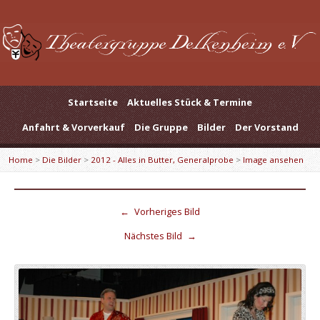
Startseite
Aktuelles Stück & Termine
Anfahrt & Vorverkauf
Die Gruppe
Bilder
Der Vorstand
Home
>
Die Bilder
>
2012 - Alles in Butter, Generalprobe
>
Image ansehen
←
Vorheriges Bild
Nächstes Bild
→