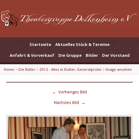
Startseite
Aktuelles Stück & Termine
Anfahrt & Vorverkauf
Die Gruppe
Bilder
Der Vorstand
Home
>
Die Bilder
>
2012 - Alles in Butter, Generalprobe
>
Image ansehen
←
Vorheriges Bild
Nächstes Bild
→