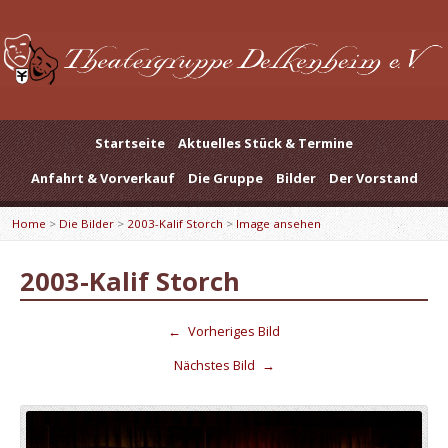
Startseite
Aktuelles Stück & Termine
Anfahrt & Vorverkauf
Die Gruppe
Bilder
Der Vorstand
Home
>
Die Bilder
>
2003-Kalif Storch
>
Image ansehen
2003-Kalif Storch
←
Vorheriges Bild
Nächstes Bild
→