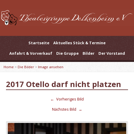
Startseite
Aktuelles Stück & Termine
Anfahrt & Vorverkauf
Die Gruppe
Bilder
Der Vorstand
Home
>
Die Bilder
>
Image ansehen
2017 Otello darf nicht platzen
←
Vorheriges Bild
Nächstes Bild
→