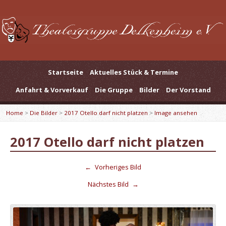
Startseite
Aktuelles Stück & Termine
Anfahrt & Vorverkauf
Die Gruppe
Bilder
Der Vorstand
Home
>
Die Bilder
>
2017 Otello darf nicht platzen
>
Image ansehen
2017 Otello darf nicht platzen
←
Vorheriges Bild
Nächstes Bild
→