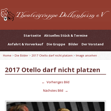
Startseite
Aktuelles Stück & Termine
Anfahrt & Vorverkauf
Die Gruppe
Bilder
Der Vorstand
Home
>
Die Bilder
>
2017 Otello darf nicht platzen
>
Image ansehen
2017 Otello darf nicht platzen
←
Vorheriges Bild
Nächstes Bild
→