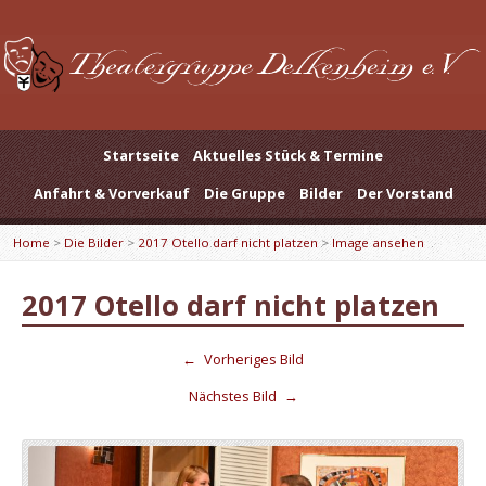
Startseite
Aktuelles Stück & Termine
Anfahrt & Vorverkauf
Die Gruppe
Bilder
Der Vorstand
Home
>
Die Bilder
>
2017 Otello darf nicht platzen
>
Image ansehen
2017 Otello darf nicht platzen
←
Vorheriges Bild
Nächstes Bild
→