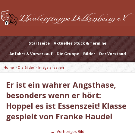
Startseite
Aktuelles Stück & Termine
Anfahrt & Vorverkauf
Die Gruppe
Bilder
Der Vorstand
Home
>
Die Bilder
>
Image ansehen
Er ist ein wahrer Angsthase,
besonders wenn er hört:
Hoppel es ist Essenszeit! Klasse
gespielt von Franke Haudel
←
Vorheriges Bild