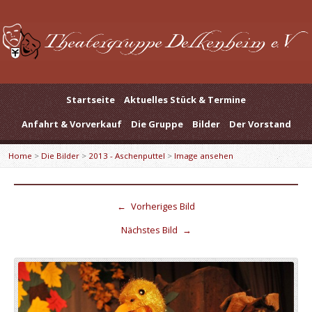
Startseite
Aktuelles Stück & Termine
Anfahrt & Vorverkauf
Die Gruppe
Bilder
Der Vorstand
Home
>
Die Bilder
>
2013 - Aschenputtel
>
Image ansehen
←
Vorheriges Bild
Nächstes Bild
→