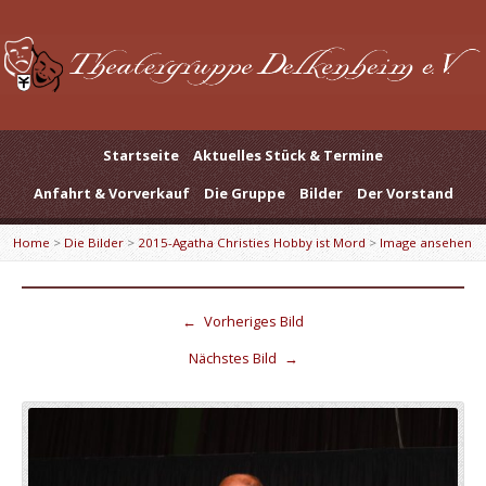
Startseite
Aktuelles Stück & Termine
Anfahrt & Vorverkauf
Die Gruppe
Bilder
Der Vorstand
Home
>
Die Bilder
>
2015-Agatha Christies Hobby ist Mord
>
Image ansehen
←
Vorheriges Bild
Nächstes Bild
→