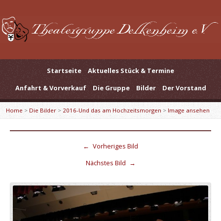
Startseite
Aktuelles Stück & Termine
Anfahrt & Vorverkauf
Die Gruppe
Bilder
Der Vorstand
Home
>
Die Bilder
>
2016-Und das am Hochzeitsmorgen
>
Image ansehen
←
Vorheriges Bild
Nächstes Bild
→