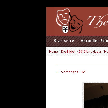
Startseite
Aktuelles Stü
Home
>
Die Bilder
>
2016-Und das am H
←
Vorheriges Bild