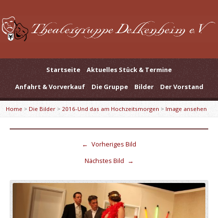
Startseite
Aktuelles Stück & Termine
Anfahrt & Vorverkauf
Die Gruppe
Bilder
Der Vorstand
Home
>
Die Bilder
>
2016-Und das am Hochzeitsmorgen
>
Image ansehen
←
Vorheriges Bild
Nächstes Bild
→