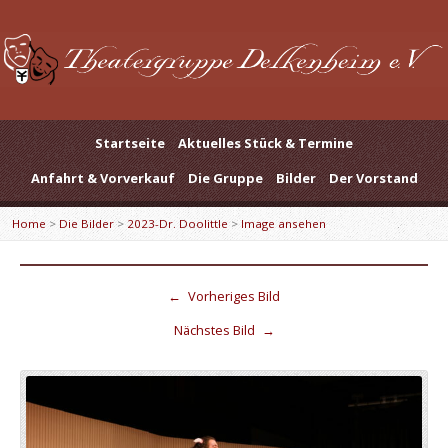
Startseite
Aktuelles Stück & Termine
Anfahrt & Vorverkauf
Die Gruppe
Bilder
Der Vorstand
Home
>
Die Bilder
>
2023-Dr. Doolittle
>
Image ansehen
←
Vorheriges Bild
Nächstes Bild
→