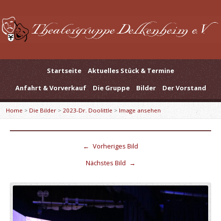
Startseite
Aktuelles Stück & Termine
Anfahrt & Vorverkauf
Die Gruppe
Bilder
Der Vorstand
Home
>
Die Bilder
>
2023-Dr. Doolittle
>
Image ansehen
←
Vorheriges Bild
Nächstes Bild
→