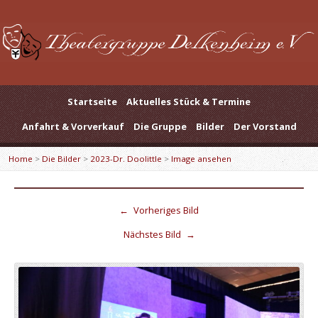
Startseite
Aktuelles Stück & Termine
Anfahrt & Vorverkauf
Die Gruppe
Bilder
Der Vorstand
Home
>
Die Bilder
>
2023-Dr. Doolittle
>
Image ansehen
←
Vorheriges Bild
Nächstes Bild
→