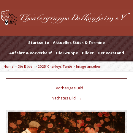
Startseite
Aktuelles Stück & Termine
Anfahrt & Vorverkauf
Die Gruppe
Bilder
Der Vorstand
Home
>
Die Bilder
>
2025-Charleys Tante
>
Image ansehen
←
Vorheriges Bild
Nächstes Bild
→