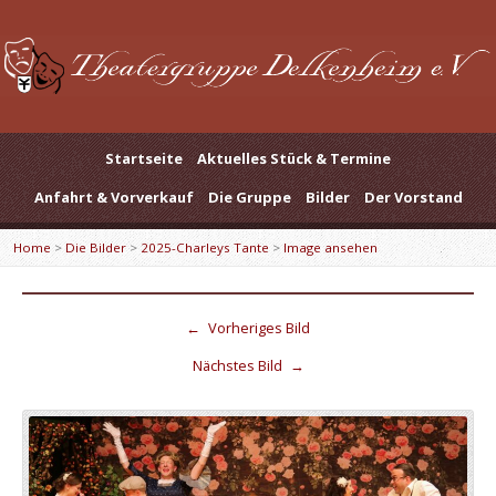
Startseite
Aktuelles Stück & Termine
Anfahrt & Vorverkauf
Die Gruppe
Bilder
Der Vorstand
Home
>
Die Bilder
>
2025-Charleys Tante
>
Image ansehen
←
Vorheriges Bild
Nächstes Bild
→