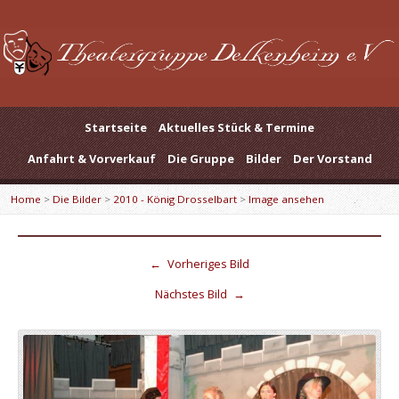
Startseite
Aktuelles Stück & Termine
Anfahrt & Vorverkauf
Die Gruppe
Bilder
Der Vorstand
Home
>
Die Bilder
>
2010 - König Drosselbart
>
Image ansehen
←
Vorheriges Bild
Nächstes Bild
→