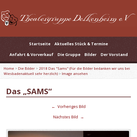
Startseite
Aktuelles Stück & Termine
Anfahrt & Vorverkauf
Die Gruppe
Bilder
Der Vorstand
Home
>
Die Bilder
>
2018 Das "Sams" (Für die Bilder bedanken wir uns bei
Wiesbadenaktuell sehr herzlich)
>
Image ansehen
Das „SAMS“
←
Vorheriges Bild
Nächstes Bild
→