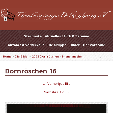
Startseite
Aktuelles Stück & Termine
Anfahrt & Vorverkauf
Die Gruppe
Bilder
Der Vorstand
Home
>
Die Bilder
>
2022 Dornröschen
>
Image ansehen
Dornröschen 16
←
Vorheriges Bild
Nächstes Bild
→