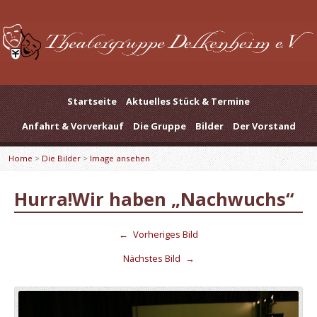
Startseite
Aktuelles Stück & Termine
Anfahrt & Vorverkauf
Die Gruppe
Bilder
Der Vorstand
Home
>
Die Bilder
>
Image ansehen
Hurra!Wir haben „Nachwuchs“
←
Vorheriges Bild
Nächstes Bild
→