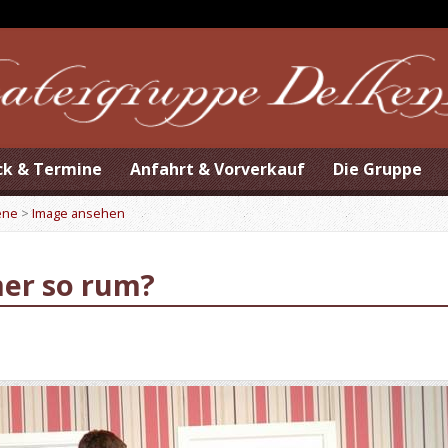
ck & Termine
Anfahrt & Vorverkauf
Die Gruppe
ene
>
Image ansehen
mer so rum?