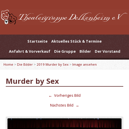
Startseite
Aktuelles Stück & Termine
Anfahrt & Vorverkauf
Die Gruppe
Bilder
Der Vorstand
Home
>
Die Bilder
>
2019 Murder by Sex
>
Image ansehen
Murder by Sex
←
Vorheriges Bild
Nächstes Bild
→