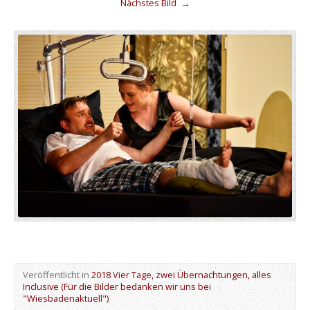
Nächstes Bild
→
Veröffentlicht in
2018 Vier Tage, zwei Übernachtungen, alles
Inclusive (Für die Bilder bedanken wir uns bei
"Wiesbadenaktuell")