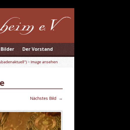
Bilder
Der Vorstand
esbadenaktuell")
>
Image ansehen
ve
Nächstes Bild
→