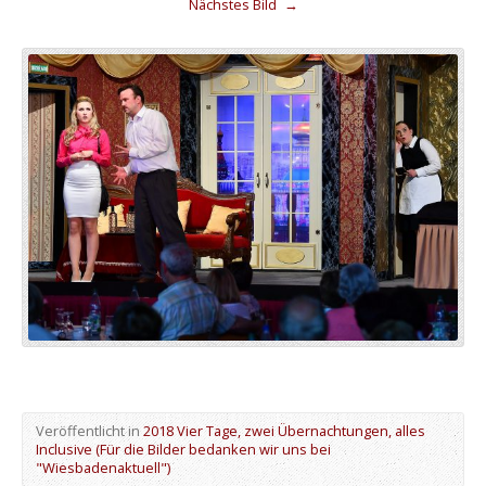
Nächstes Bild
→
Veröffentlicht in
2018 Vier Tage, zwei Übernachtungen, alles
Inclusive (Für die Bilder bedanken wir uns bei
"Wiesbadenaktuell")