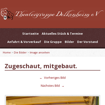
Startseite
Aktuelles Stück & Termine
Anfahrt & Vorverkauf
Die Gruppe
Bilder
Der Vorstand
Home
>
Die Bilder
>
Image ansehen
Zugeschaut, mitgebaut.
←
Vorheriges Bild
Nächstes Bild
→