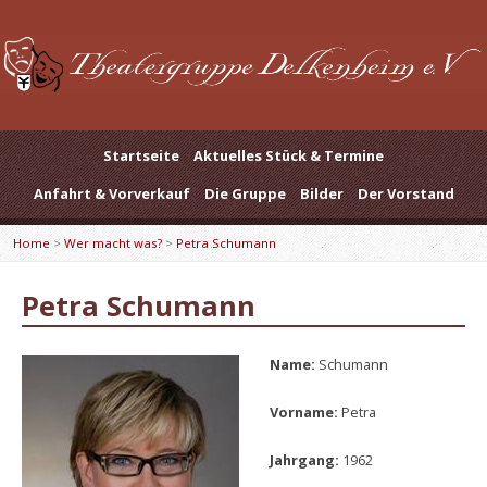
Startseite
Aktuelles Stück & Termine
Anfahrt & Vorverkauf
Die Gruppe
Bilder
Der Vorstand
Home
>
Wer macht was?
>
Petra Schumann
Petra Schumann
Name:
Schumann
Vorname:
Petra
Jahrgang:
1962