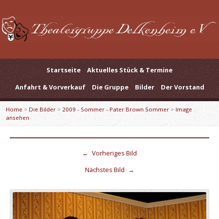
Startseite
Aktuelles Stück & Termine
Anfahrt & Vorverkauf
Die Gruppe
Bilder
Der Vorstand
Home
>
Die Bilder
>
2009 - Sommer - Pater Brown Sommer
>
Image
ansehen
←
Vorheriges Bild
Nächstes Bild
→