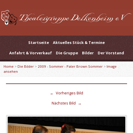
Startseite
Aktuelles Stück & Termine
Anfahrt & Vorverkauf
Die Gruppe
Bilder
Der Vorstand
Home
>
Die Bilder
>
2009 - Sommer - Pater Brown Sommer
>
Image
ansehen
←
Vorheriges Bild
Nächstes Bild
→