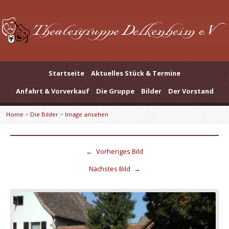
Startseite
Aktuelles Stück & Termine
Anfahrt & Vorverkauf
Die Gruppe
Bilder
Der Vorstand
Home
>
Die Bilder
>
Image ansehen
←
Vorheriges Bild
Nächstes Bild
→