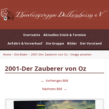
Startseite
Aktuelles Stück & Termine
Anfahrt & Vorverkauf
Die Gruppe
Bilder
Der Vorstand
Home
>
Die Bilder
>
2001-Der Zauberer von Oz
>
Image ansehen
2001-Der Zauberer von Oz
←
Vorheriges Bild
Nächstes Bild
→