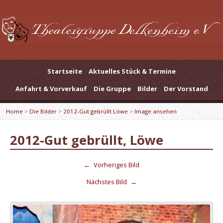
Startseite
Aktuelles Stück & Termine
Anfahrt & Vorverkauf
Die Gruppe
Bilder
Der Vorstand
Home
>
Die Bilder
>
2012-Gut gebrüllt Löwe
>
Image ansehen
2012-Gut gebrüllt, Löwe
←
Vorheriges Bild
Nächstes Bild
→