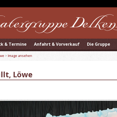
ck & Termine
Anfahrt & Vorverkauf
Die Gruppe
öwe
>
Image ansehen
llt, Löwe