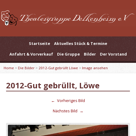
Startseite
Aktuelles Stück & Termine
Anfahrt & Vorverkauf
Die Gruppe
Bilder
Der Vorstand
Home
>
Die Bilder
>
2012-Gut gebrüllt Löwe
>
Image ansehen
2012-Gut gebrüllt, Löwe
←
Vorheriges Bild
Nächstes Bild
→