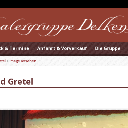
ck & Termine
Anfahrt & Vorverkauf
Die Gruppe
etel
>
Image ansehen
d Gretel