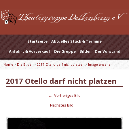
Startseite
Aktuelles Stück & Termine
Anfahrt & Vorverkauf
Die Gruppe
Bilder
Der Vorstand
Home
>
Die Bilder
>
2017 Otello darf nicht platzen
>
Image ansehen
2017 Otello darf nicht platzen
←
Vorheriges Bild
Nächstes Bild
→