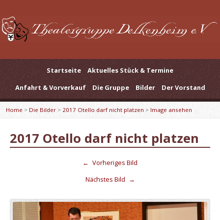
Startseite
Aktuelles Stück & Termine
Anfahrt & Vorverkauf
Die Gruppe
Bilder
Der Vorstand
Home
>
Die Bilder
>
2017 Otello darf nicht platzen
>
Image ansehen
2017 Otello darf nicht platzen
←
Vorheriges Bild
Nächstes Bild
→