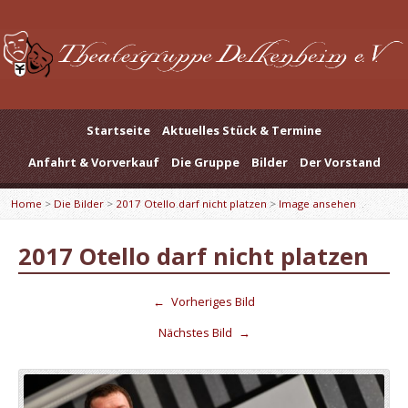
Startseite
Aktuelles Stück & Termine
Anfahrt & Vorverkauf
Die Gruppe
Bilder
Der Vorstand
Home
>
Die Bilder
>
2017 Otello darf nicht platzen
>
Image ansehen
2017 Otello darf nicht platzen
←
Vorheriges Bild
Nächstes Bild
→