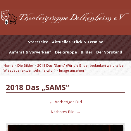
Startseite
Aktuelles Stück & Termine
Anfahrt & Vorverkauf
Die Gruppe
Bilder
Der Vorstand
Home
>
Die Bilder
>
2018 Das "Sams" (Für die Bilder bedanken wir uns bei
Wiesbadenaktuell sehr herzlich)
>
Image ansehen
2018 Das „SAMS“
←
Vorheriges Bild
Nächstes Bild
→