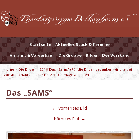
Startseite
Aktuelles Stück & Termine
Anfahrt & Vorverkauf
Die Gruppe
Bilder
Der Vorstand
Home
>
Die Bilder
>
2018 Das "Sams" (Für die Bilder bedanken wir uns bei
Wiesbadenaktuell sehr herzlich)
>
Image ansehen
Das „SAMS“
←
Vorheriges Bild
Nächstes Bild
→