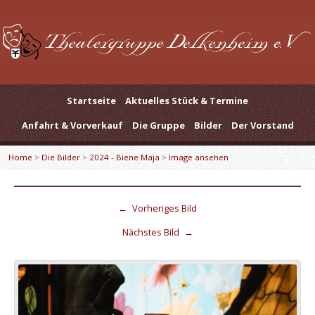
Startseite
Aktuelles Stück & Termine
Anfahrt & Vorverkauf
Die Gruppe
Bilder
Der Vorstand
Home
>
Die Bilder
>
2024 - Biene Maja
>
Image ansehen
←
Vorheriges Bild
Nächstes Bild
→