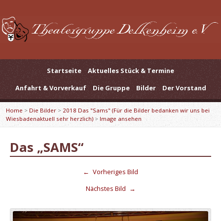
Startseite
Aktuelles Stück & Termine
Anfahrt & Vorverkauf
Die Gruppe
Bilder
Der Vorstand
Home
>
Die Bilder
>
2018 Das "Sams" (Für die Bilder bedanken wir uns bei
Wiesbadenaktuell sehr herzlich)
>
Image ansehen
Das „SAMS“
←
Vorheriges Bild
Nächstes Bild
→