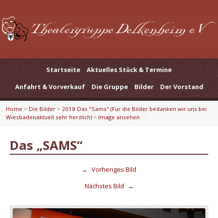
Startseite
Aktuelles Stück & Termine
Anfahrt & Vorverkauf
Die Gruppe
Bilder
Der Vorstand
Home
>
Die Bilder
>
2018 Das "Sams" (Für die Bilder bedanken wir uns bei
Wiesbadenaktuell sehr herzlich)
>
Image ansehen
Das „SAMS“
←
Vorheriges Bild
Nächstes Bild
→